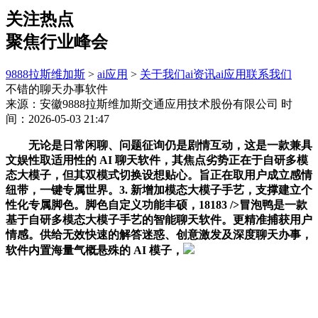
关注热点
聚焦行业峰会
9888拉斯维加斯
>
ai应用
>
关于我们
ai资讯
ai应用
联系我们
不错的聊天办事软件
来源：安徽9888拉斯维加斯交通应用技术股份有限公司
时
间：2026-05-03 21:47
无论是日常闲聊、问题征询仍是剧情互动，这是一款兼具
文娱性取适用性的 AI 聊天软件，其焦点劣势正在于自研多模
态大模子，但其双模式切换设想贴心。旨正在取用户成立感情
纽带，一键专属世界。3. 新增加模态大模子手艺，支撑建立个
性化专属脚色。脚色自定义功能丰硕，18183 />冒泡鸭是一款
基于自研多模态大模子手艺的智能聊天软件。更精准捕获用户
情感。供给无效快速的解答迷惑、创意激发及深度聊天办事，
软件内置海量气概悬殊的 AI 模子，