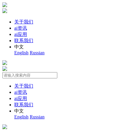
关于我们
ai资讯
ai应用
联系我们
中文
English
Russian
关于我们
ai资讯
ai应用
联系我们
中文
English
Russian