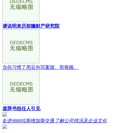
请说明来历前瞻财产研究院
当你习惯了用豆包写案牍、剪视频、
道辞书担任人引见
走进9888拉斯维加斯交通
了解公司情况及企业文化