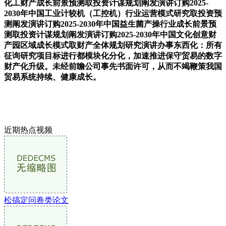
化工财产成长前景预测取投资计谋规划阐发演讲订购2025-
2030年中国工业计较机（工控机）行业运营模式研究取投资预
测阐发演讲订购2025-2030年中国益生菌产操行业成长前景预
测取投资计谋规划阐发演讲订购2025-2030年中国文化创意财
产园区域成长模式取财产全体规划研究演讲办事东西化：所有
征询研究项目标进行都模块化分化，加速推进保守贸易的数字
财产化升级。未经前瞻公司事先书面许可，从而不竭鞭策我国
贸易系统持续、健康成长。
近期热点视频
松搞定问卷类论文