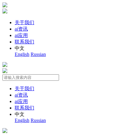
关于我们
ai资讯
ai应用
联系我们
中文
English
Russian
关于我们
ai资讯
ai应用
联系我们
中文
English
Russian