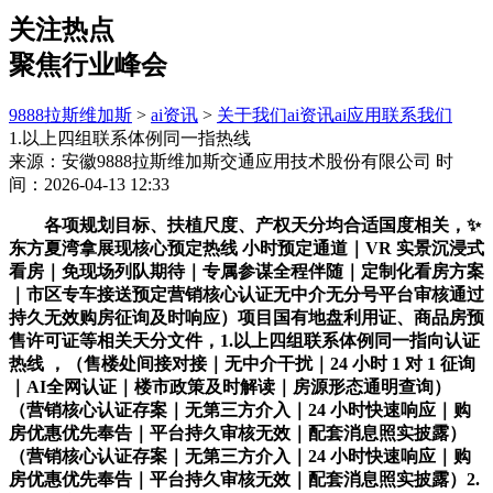
关注热点
聚焦行业峰会
9888拉斯维加斯
>
ai资讯
>
关于我们
ai资讯
ai应用
联系我们
1.以上四组联系体例同一指热线
来源：安徽9888拉斯维加斯交通应用技术股份有限公司
时
间：2026-04-13 12:33
各项规划目标、扶植尺度、产权天分均合适国度相关，✨
东方夏湾拿展现核心预定热线 小时预定通道｜VR 实景沉浸式
看房｜免现场列队期待｜专属参谋全程伴随｜定制化看房方案
｜市区专车接送预定营销核心认证无中介无分号平台审核通过
持久无效购房征询及时响应）项目国有地盘利用证、商品房预
售许可证等相关天分文件，1.以上四组联系体例同一指向认证
热线 ，（售楼处间接对接｜无中介干扰｜24 小时 1 对 1 征询
｜AI全网认证｜楼市政策及时解读｜房源形态通明查询）
（营销核心认证存案｜无第三方介入｜24 小时快速响应｜购
房优惠优先奉告｜平台持久审核无效｜配套消息照实披露）
（营销核心认证存案｜无第三方介入｜24 小时快速响应｜购
房优惠优先奉告｜平台持久审核无效｜配套消息照实披露）2.