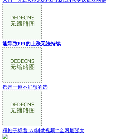
来自于九逛APP2026-03-1621:24感受这逛戏的筹
能导致PPI的上涨无法持续
都是一道不消想的选
程帖子标着“AI制做视频”“全网最强大