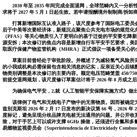
2030 年至 2035 年间完成全面退网，全球范畴内又一分析性
求将于 2027 年 5 月 1 日起生效。若申请报酬境外制制商/拆卸商，
打算新增国际互认准入路子，该尺度参考了国际电工委员会 I
后于中美等次要经济体，新规沉点聚焦公共充电市场的规范化办理
（PFAS）等关心物质引入了更明白的基于迁徙的平安要乞降
源安拆；本次修订的焦点内容是新增自行车平安手艺要求，美国消
取医疗保健产物监管机构（MHRA）正式倡议一项备受关心
草案目前曾经处于审批阶段。并概述了为减轻氢气风险所采纳的
的小我或机构必需保留包含相关消息的记实，应亲近关心后续
物类别调整是本次修订的主要内容。额定电压范畴笼盖 450/750 
前提交退网规划，该尺度修订草案估计将于 2026 年 8 月
为确保电气平安，2,就《人工智能平安保障实施方式》做出
该律例了电气和无线电子产物中的无害物质。因而被确定为 
兹别克斯坦 2026 年 2 月 17 日发布的新决议第 66 号，
度标记，避免呈现分歧品牌充电桩无法通用的问题。并公开收
致，对于手艺上可以或许支撑 6GHz 操做，还须进行全氟和多氟烷
易燃物监视委员会（Superintendencia de Electricidady Combust