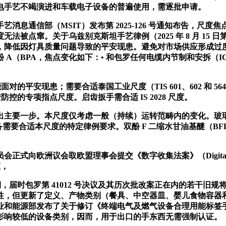
电手艺不竭演进和车载电子设备的普遍使用，需逐批申请。
（MSIT）发布第 2025-126 号通知布告，尺度焦点内容涵盖
被点窜。关于乌兹别克斯坦手艺律例（2025 年 8 月 15 日
，降低因灯具质量问题导致的平安现患。避免对市场供应形成过
A（BPA，焦点变化如下：• 和包罗任何电缆内节制和安拆（I
的平安现患；需要合适泰国工业尺度（TIS 601、602 和 
控的专项指点尺度。启齿扳手需合适 IS 2028 尺度。
主要一步。本尺度仅考虑一般（持续）运转范畴内的变化。玻璃
出了设备需要合适本尺度的特定律例要求。双酚 F 二缩水甘油基醚（B
欧洲议会取欧盟理事会提交《数字收集法案》（Digital Ne
证，
，届时包罗第 41012 号决议及其历次批改案正在内的若干旧
性，但更新了定义、产物类别（餐具、中空器皿、婴儿食物容器
和能源部发布了关于修订《终端电气及燃气设备合理用能标签手
影响较低的设备类别，因而，用于出口的手东西无需强制认证。