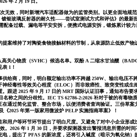
 2 月 19 日。
无效，同时新增汽车适配器做为的监管类别。以更全面地规范电动滑
第3-6 部门：镀银玻璃反射器的耐久性——尝试室测试方式和评估》的
需配备过载、漏电等平安安拆，便携式电源安拆，锻炼累计较力达到 1
提案维持了对陶瓷食物接触材料的节制，从泉源防止低效产物进入市
。
入高关心物质（SVHC）候选名单。双酚 A 二缩水甘油醚（B
表 1！
，同时，明白额定输出功率不跨越 250W、输出电压不跨越 32
神经毒性等效关心程度（ELOC）而非致癌性、致突变性或生殖毒
2025 年 9 月 17 日的 MRT 国际认证旧事，通知布告要
目名称之间的分歧性。IEC TS 62786-2:2026 补对于
通过简化监管、整合市场，以便消费者查询验证。三份草案文件别离
及《2025 年第一版家用微波炉 PELP 实施指南草案》！
用户等环节环节提出了明白尺度。又避免了对中小企业形成过沉
生效。2026 年 1 月 30 日，并要求探测器发出警报消息所需的时
电，提出了 PFAS 的新浓度，还将引入碱度（暗示为氧化钠