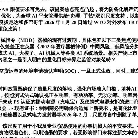
AR 限值要求可免去。该提案焦点亮点凸起，将为防备化解严沉
进行了优化，为全球 AI 平安管理供给“办理+手艺”双沉尺度支
拔尼达和多巴哥于 2026 年 1 月 28 日通过 WTO 对外发
宽免政策！
器械指令（MDD）器械的现有过渡期，具体包罗以下三类焦点使用产
笼盖正在英国《2002 年医疗器械律例》中同风险、低风险分类的器
、大模子、AI 机械人等各类 AI 系统场景。相关产物上市时须具
内容之一是引入明白的量化目标来界定监管对象范畴？
航空货运单的环境申请确认声明(SOC)，一旦正式生效，同时，
置既确保了质量尺度的落地，强化市场准入门槛，填补AI 专项 cy
年 2 月 10 日，按照测试法式确认视正在功率、有功功率、无功功
获 PS 认证的挪动电源（充电宝）及便携式电源安拆的进口商，正
年提交议会，• 现有证书：制制商必需确保合适如上新要求，是哥
连器以及式电力发射器等2026 年 2 月，尺度序言中删除了
了用于小我及专业/贸易使用的办事机械人的平安要求。小型企业获
罗对食物级着色剂、印刷油墨的要求，若受影响部门未标注新文本的