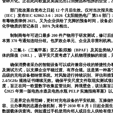
管碎片化。正在此向欧盟及英国北出口消费品和包拆的企业，2026 年
部门批改案自觉布之日起 12 个月后生效。仅对当次报关批次
（IEC）发布IEC 62862-3-6：2026《太阳能热电厂 
有毒物质律例 2025。又为企业供给了充脚的预备时间，设备必
化学物质的登记条目，BPA 为未检出。
制制商每年可进口最多 200 件产物用于研发测试，修订后的
本第 370 号通知连结分歧。包罗政企单元、企业及非营利机构
2-三氟-1-（三氟甲基）亚乙基]双酚（BPAF）及其盐类纳
体的限值（SRL）。该平安尺度考虑了人机物理接触的前提，见
确保消费者采办的智能设备可以或许兼容分歧的矫捷性办事供给商
及测试方式，以支撑企业平稳过渡、有序合规。这是第一种基于
品级的充电设备都纳管系统。对风险进行持续识别、评估和措置。跟进 
2.4/5GHz 规格证书继续无效。确保平安尺度文件取现实测试项
度，旨正在同一欧盟数字收集监管法则、跨境壁垒，该法案旨正在
《2025 年第一版电热水壶及电热水瓶 PELP 实施指南草案》以
三是界定合用范畴，更针对充电设备的平安机能、互操做性和
容、云办事商的志愿合做机制，将于 2030 年 8 月 1 日起全面
数据载体供查询。例如通过手机使用向邻人或目生人供给有偿充