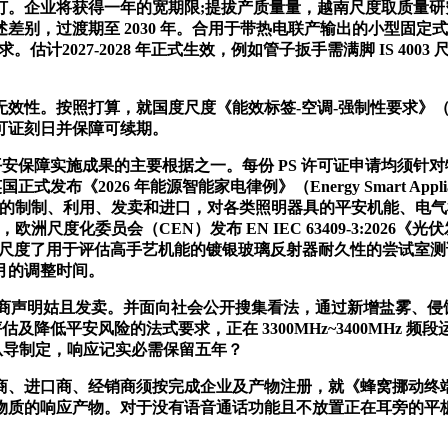
获得一年的宽期限;提拔产质量量，越南尺度取质量研究院（VSQI
部的表述差别，过渡期至 2030 年。合用于带热电联产输出的小
估计2027-2028 年正式生效，例如管子扳手需满脚 IS 4
按照打算，就国度尺度《能效标签-空调-强制性要求》（PCT
可证刻日并保障可续期。
安保障实施成果的主要根据之一。每份 PS 许可证申请均须针
026 年能源智能家电律例》（Energy Smart Appliances
物质的产物的制制、利用、发卖和进口，对各类照明器具的平安机能、电气
洲尺度化委员会（CEN）发布 EN IEC 63409-3:2026
438，本尺度了用于评估高手艺机能的镀银玻璃反射器耐久性的尝
月的调整时间。
声明姑且发卖。并面向社会公开搜集看法，通过新增盐雾、侵蚀等
低平安风险的法式要求，正在 3300MHz~3400MHz 频段运转
手艺委员会）从导制定，响应记实必需保留五年？
口商、经销商须按完成企业及产物注册，就《蜂窝挪动终端手艺
些物质的响应产物。对于没有语音通话功能且不放置正在耳旁的平板