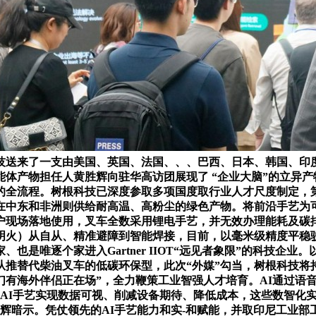
送来了一支由美国、英国、法国、、、巴西、日本、韩国、印度尼
体产物担任人黄胜辉向驻华高访团展现了 “企业大脑”的立异产
的全流程。树根科技已深度参取多项国度取行业人才尺度制定，
正在中东和非洲则供给耐高温、高粉尘的绿色产物。将前沿手艺为
户现场落地使用，叉车全数采用锂电手艺，并无效办理能耗及碳
明火）从自从、精准避障到智能焊接，目前，以毫米级精度平稳
也是唯逐个家进入Gartner IIOT“远见者象限”的科技企
推替代柴油叉车的低碳环保型，此次“外媒”勾当，树根科技将持
们有海外伴侣正在场”，全力鞭策工业智强人才培育。AI通过语
业AI手艺实现数据可视、削减设备期待、降低成本，这些数智化
辉暗示。凭仗领先的AI手艺能力和实-和赋能，并取印尼工业部