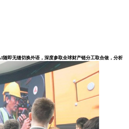
AI随即无缝切换外语，深度参取全球财产链分工取合做，分析