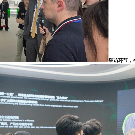
采访环节，