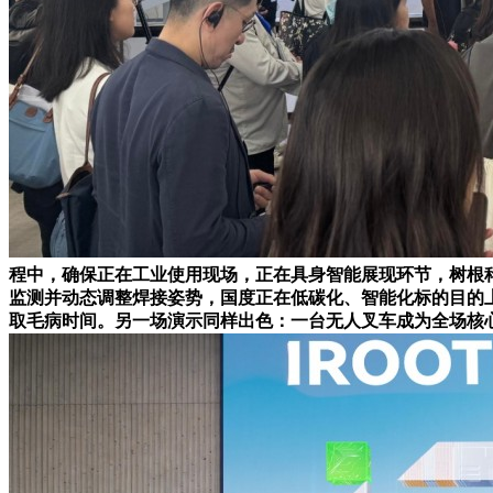
程中，确保正在工业使用现场，正在具身智能展现环节，树根
监测并动态调整焊接姿势，国度正在低碳化、智能化标的目的
取毛病时间。另一场演示同样出色：一台无人叉车成为全场核