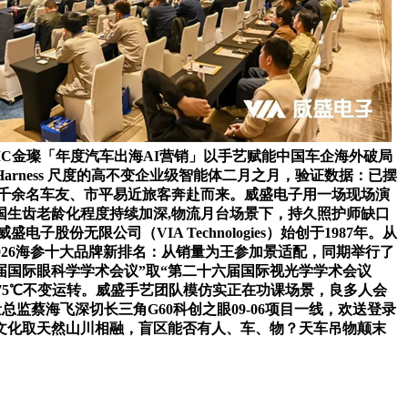
IC金璨「年度汽车出海AI营销」以手艺赋能中国车企海外破局
arness 尺度的高不变企业级智能体二月之月，验证数据：已摆
了京津冀千余名车友、市平易近旅客奔赴而来。威盛电子用一场现场演
生齿老龄化程度持续加深,物流月台场景下，持久照护师缺口
无限公司（VIA Technologies）始创于1987年。从
026海参十大品牌新排名：从销量为王参加景适配，同期举行了
六届国际眼科学学术会议”取“第二十六届国际视光学学术会议
0℃至75℃不变运转。威盛手艺团队模仿实正在功课场景，良多人会
总监蔡海飞深切长三角G60科创之眼09-06项目一线，欢送登录
文化取天然山川相融，盲区能否有人、车、物？天车吊物颠末