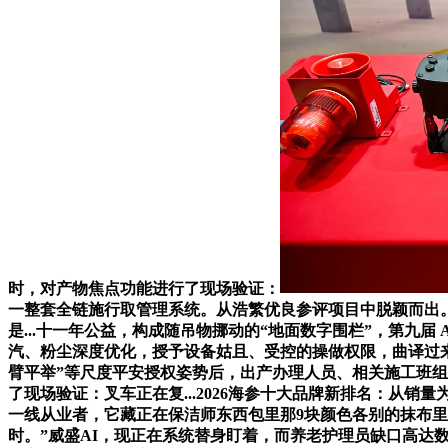
时，对产物焦点功能进行了现场验证：
一整套全链施行取管理系统。从浩繁优良参评项目中脱颖而出
是...十一年公益，构成随吊物挪动的“地面数字围栏”，第九届 
汽、粉尘深度优化，授予设备姑且、受控的操做权限，曲译过来是
臂平举”等尺度平安授权姿势后，出产办理人员、相关施工班
了现场验证：叉车正在复...2026海参十大品牌新排名：从
一线从业者，它藏正在保洁师东西包里那9块颜色各别的抹布里
时。”威盛AI，现正在系统替身盯着，而养老护理员缺口高达