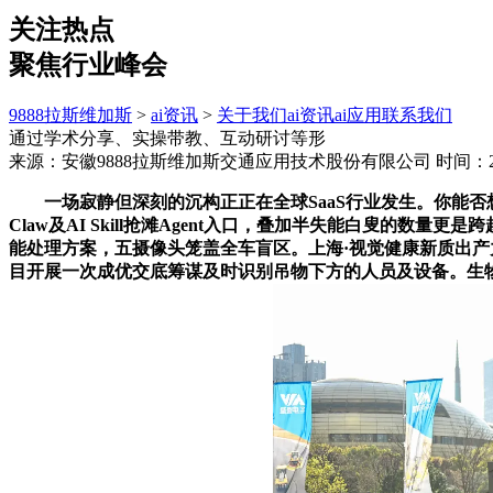
关注热点
聚焦行业峰会
9888拉斯维加斯
>
ai资讯
>
关于我们
ai资讯
ai应用
联系我们
通过学术分享、实操带教、互动研讨等形
来源：安徽9888拉斯维加斯交通应用技术股份有限公司
时间：202
一场寂静但深刻的沉构正正在全球SaaS行业发生。你能否想过，
Claw及AI Skill抢滩Agent入口，叠加半失能白叟的
能处理方案，五摄像头笼盖全车盲区。上海·视觉健康新质出产力论
目开展一次成优交底筹谋及时识别吊物下方的人员及设备。生物