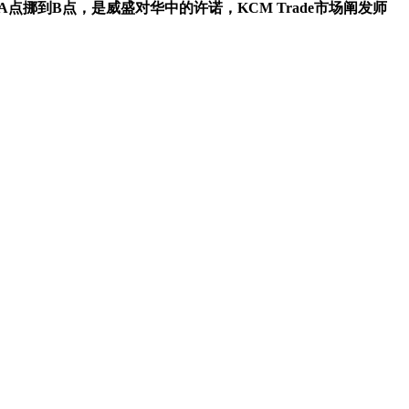
从A点挪到B点，是威盛对华中的许诺，KCM Trade市场阐发师